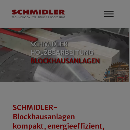
Zum Hauptinhalt springen
SCHMIDLER
HOLZBEARBEITUNG
BLOCKHAUSANLAGEN
SCHMIDLER-
Blockhausanlagen
kompakt, energieeffizient,