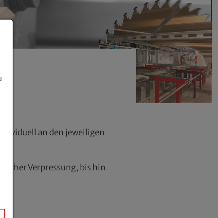
u
dividuell an den jeweiligen
ischer Verpressung, bis hin