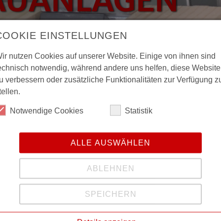
COOKIE EINSTELLUNGEN
ir nutzen Cookies auf unserer Website. Einige von ihnen sind
echnisch notwendig, während andere uns helfen, diese Website
zbauanlagen
u verbessern oder zusätzliche Funktionalitäten zur Verfügung z
tellen.
Notwendige Cookies
Statistik
hiedenen Automatisierungsstufen lieferbar und können in
ALLE AUSWÄHLEN
d Industrie angepasst werden.
ABLEHNEN
cht vom Arbeits- und Legetisch, mit vorwiegend hydraul
sch und Schmetterlingswender.
SPEICHERN
sch arbeitenden Nagelbrücken überfahr- und ausrüstbar.