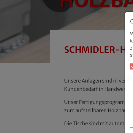
W
t
SCHMIDLER-Hol
z
s
Unsere Anlagen sind in versc
Kundenbedarf in Handwerk un
Unser Fertigungsprogramm rei
zum aufstellbaren Holzbauti
Die Tische sind mit automati