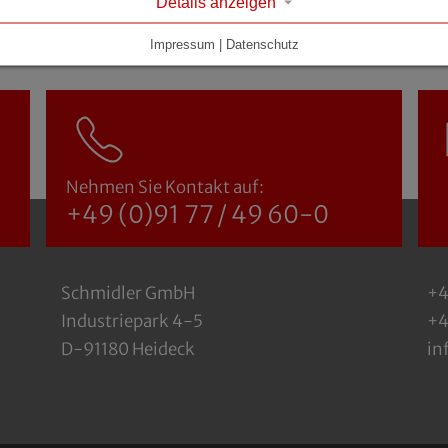
Details anzeigen
Impressum | Datenschutz
Nehmen Sie Kontakt auf:
+49 (0)91 77 / 49 60-0
Schmidler GmbH
+4
Industriepark 4-5
+4
D-91180 Heideck
in