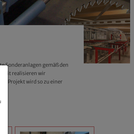
erte Sonderanlagen gemäß den
it realisieren wir
hr Projekt wird so zu einer
u