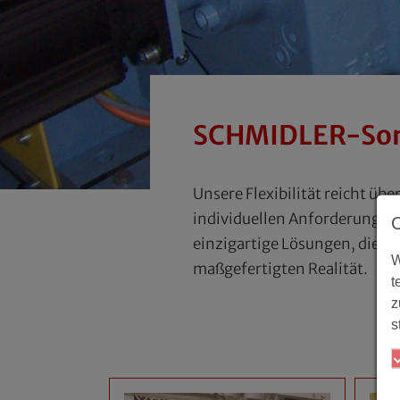
SCHMIDLER-Son
Unsere Flexibilität reicht ü
individuellen Anforderungen
einzigartige Lösungen, die pe
W
maßgefertigten Realität.
t
z
s