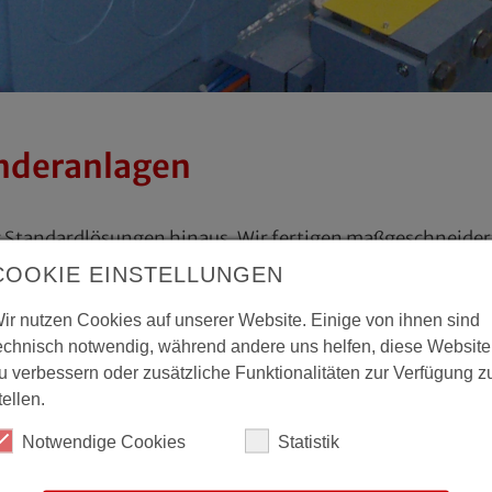
deranlagen
ber Standardlösungen hinaus. Wir fertigen maßgeschneid
 und Wünschen unserer Kunden. Durch enge Zusammenarbe
COOKIE EINSTELLUNGEN
rfekt auf Ihre spezifischen Bedürfnisse abgestimmt sind. I
ir nutzen Cookies auf unserer Website. Einige von ihnen sind
echnisch notwendig, während andere uns helfen, diese Website
u verbessern oder zusätzliche Funktionalitäten zur Verfügung z
tellen.
Notwendige Cookies
Statistik